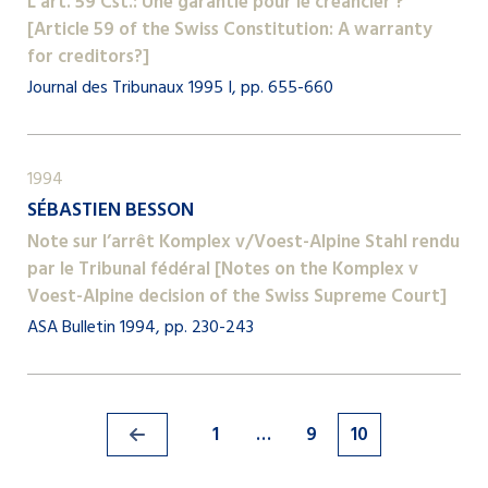
L’art. 59 Cst.: Une garantie pour le créancier ?
[Article 59 of the Swiss Constitution: A warranty
for creditors?]
Journal des Tribunaux 1995 I, pp. 655-660
1994
SÉBASTIEN BESSON
Note sur l’arrêt Komplex v/Voest-Alpine Stahl rendu
par le Tribunal fédéral [Notes on the Komplex v
Voest-Alpine decision of the Swiss Supreme Court]
ASA Bulletin 1994, pp. 230-243
1
…
9
10